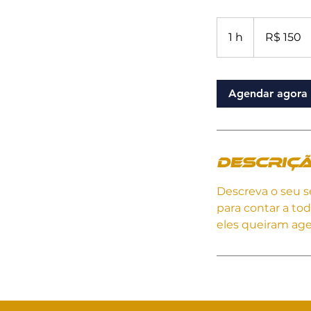
150
Reais
1 h
1
R$ 150
brasileiros
Agendar agora
Descriçã
Descreva o seu s
para contar a tod
eles queiram age