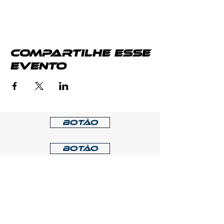
Compartilhe esse
evento
Botão
Botão
Jet Lounge
Av. Paulo Eduardo Castrucci, 656
CING - Guarujá
+55 13 99612-4003