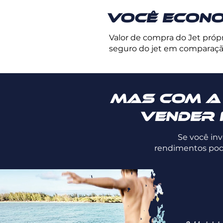
Você econ
Valor de compra do Jet próp
seguro do jet em comparaçã
Mas com a 
vender 
Se você in
rendimentos pode