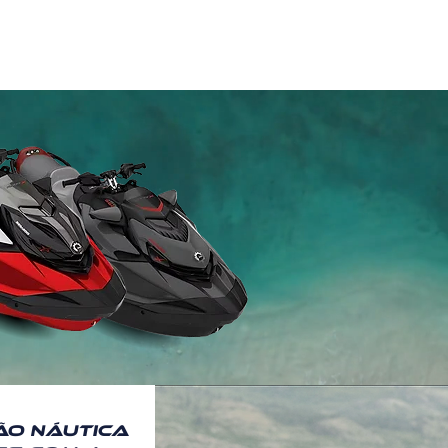
Expedições
Próximos eventos
MAIS
ão náutica