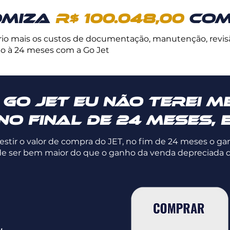
omiza
R$ 100.048,00
com
rio mais os custos de documentação, manutenção, revis
o à 24 meses com a Go Jet
Go Jet eu não terei m
no final de 24 meses, 
vestir o valor de compra do JET, no fim de 24 meses o g
 ser bem maior do que o ganho da venda depreciada d