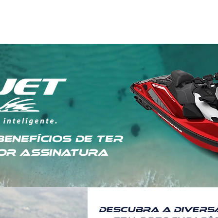
Início
Sobre
Marina
Advanced Training
benefícios de ter
por assinatura
Descubra a divers