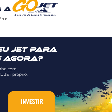
 a
ão e
eu Jet para
e agora?
anho com
o JET próprio.