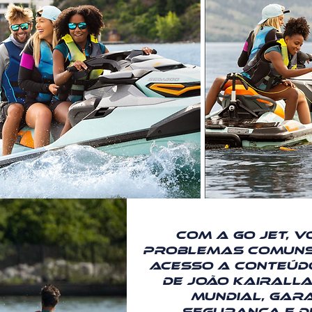
Com a Go Jet, v
problemas comuns 
acesso a conteúd
de João Kairall
mundial, gar
segurança e d