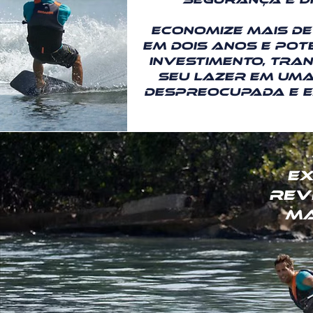
Economize mais de 
em dois anos e pot
investimento, tr
seu lazer em um
despreocupada e e
ex
rev
ma