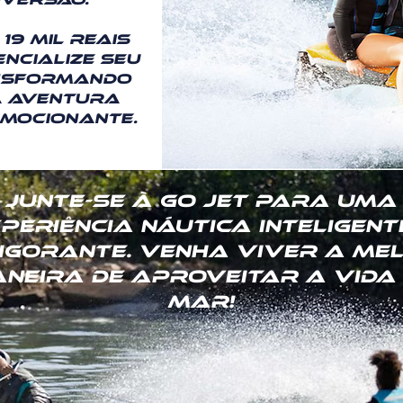
19 mil reais
encialize seu
ansformando
a aventura
mocionante.
Junte-se à Go Jet para uma
periência náutica inteligent
igorante. Venha viver a me
neira de aproveitar a vida
mar!