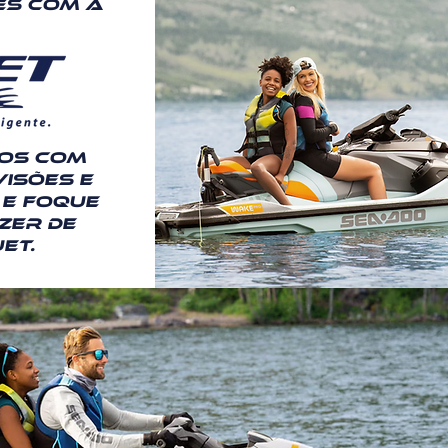
es com a
tos com
isões e
 e foque
zer de
et.