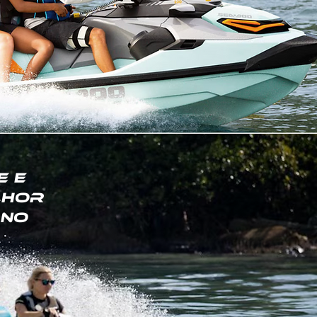
e e
lhor
 no