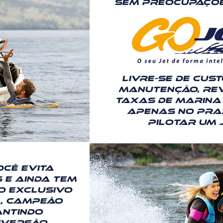
sem preocupaçõ
Livre-se de cus
manutenção, rev
taxas de marina
apenas no pra
pilotar um J
ocê evita
e ainda tem
o exclusivo
a, campeão
antindo
iversão.